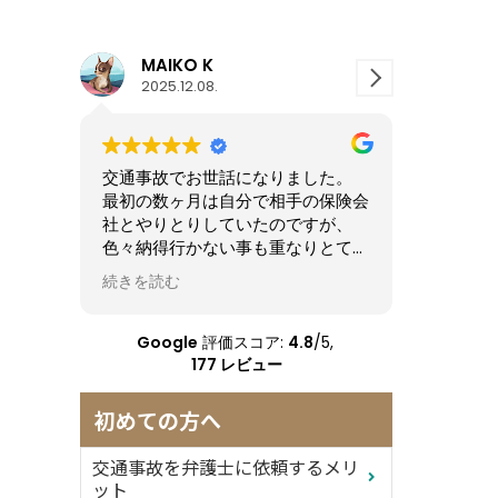
MAIKO K
MaÜ
2025.12.08.
2025.12.08.
交通事故でお世話になりました。
交通事故案件でお世話に
最初の数ヶ月は自分で相手の保険会
た。
社とやりとりしていたのですが、
事故に遭った後は体だけ
色々納得行かない事も重なりとても
的に
ストレスだったので、弁護士の先生
も落ち込んで色々不安な
続きを読む
続きを読む
に間に入って頂く事にしました。
の先生に間に入ってもら
やり取りはLINEでスムーズに行え
持ち的に救われました。
て、仕事しながらでもやり取りでき
対応やレスポンスも速く
Google
評価スコア:
4.8
/5,
たので有り難かったです。
頼のおけるお人柄の先生
177 レビュー
はじめは後遺障害も認められず納得
きちんと依頼者の話を聞
いかなかかったのですが、色々と対
説明も分かりやすく、小
初めての方へ
応して頂き最終的には認めてもら
もすぐ連絡してくれるの
え、とても尽力していただきまし
てお任せできました。
交通事故を弁護士に依頼するメリ
た。
知り合いにも何かあった
ット