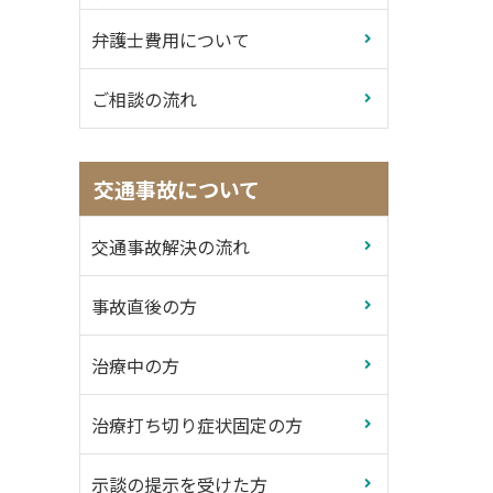
先生にお願いして本当に良かったで
いくらいおすすめの先生
す。
弁護士費用について
周りで困っている人がいたらぜひ先
生の事務所を紹介したいと思いま
ご相談の流れ
す！
この度は本当にありがとうございま
した！
とても信頼できる先生です！
交通事故について
交通事故解決の流れ
事故直後の方
治療中の方
治療打ち切り症状固定の方
示談の提示を受けた方