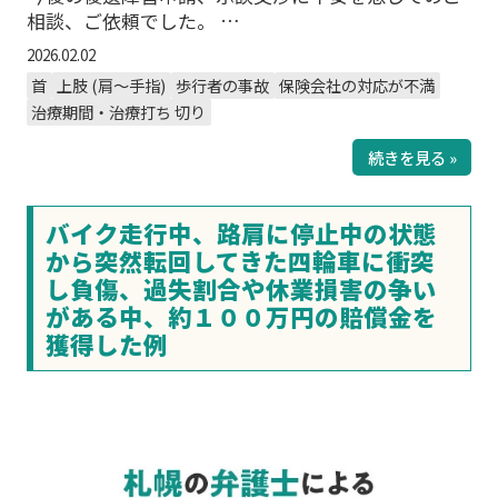
相談、ご依頼でした。 …
2026.02.02
首
上肢 (肩～手指)
歩行者の事故
保険会社の対応が不満
治療期間・治療打ち 切り
続きを見る »
バイク走行中、路肩に停止中の状態
から突然転回してきた四輪車に衝突
し負傷、過失割合や休業損害の争い
がある中、約１００万円の賠償金を
獲得した例