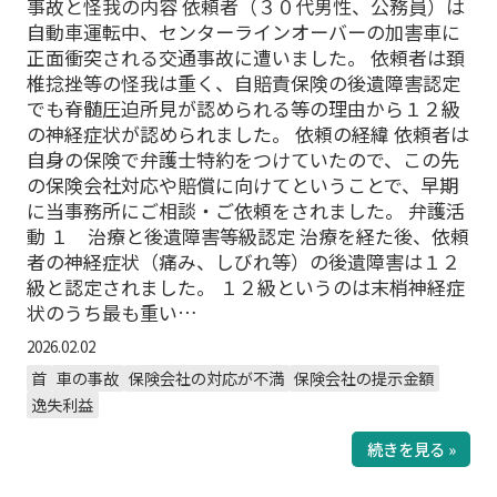
事故と怪我の内容 依頼者（３０代男性、公務員）は
自動車運転中、センターラインオーバーの加害車に
正面衝突される交通事故に遭いました。 依頼者は頚
椎捻挫等の怪我は重く、自賠責保険の後遺障害認定
でも脊髄圧迫所見が認められる等の理由から１２級
の神経症状が認められました。 依頼の経緯 依頼者は
自身の保険で弁護士特約をつけていたので、この先
の保険会社対応や賠償に向けてということで、早期
に当事務所にご相談・ご依頼をされました。 弁護活
動 １ 治療と後遺障害等級認定 治療を経た後、依頼
者の神経症状（痛み、しびれ等）の後遺障害は１２
級と認定されました。 １２級というのは末梢神経症
状のうち最も重い…
2026.02.02
首
車の事故
保険会社の対応が不満
保険会社の提示金額
逸失利益
続きを見る »