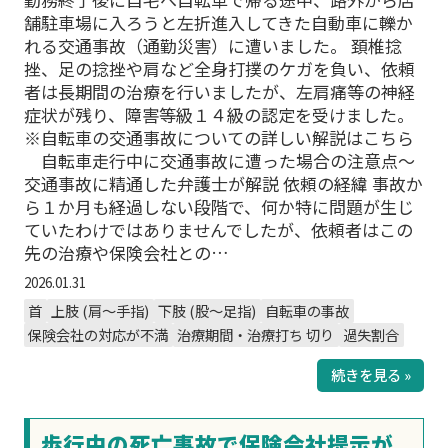
舗駐車場に入ろうと左折進入してきた自動車に轢か
れる交通事故（通勤災害）に遭いました。 頚椎捻
挫、足の捻挫や肩など全身打撲のケガを負い、依頼
者は長期間の治療を行いましたが、左肩痛等の神経
症状が残り、障害等級１４級の認定を受けました。
※自転車の交通事故についての詳しい解説はこちら
自転車走行中に交通事故に遭った場合の注意点～
交通事故に精通した弁護士が解説 依頼の経緯 事故か
ら１か月も経過しない段階で、何か特に問題が生じ
ていたわけではありませんでしたが、依頼者はこの
先の治療や保険会社との…
2026.01.31
首
上肢 (肩～手指)
下肢 (股～足指)
自転車の事故
保険会社の対応が不満
治療期間・治療打ち 切り
過失割合
続きを見る »
歩行中の死亡事故で保険会社提示が