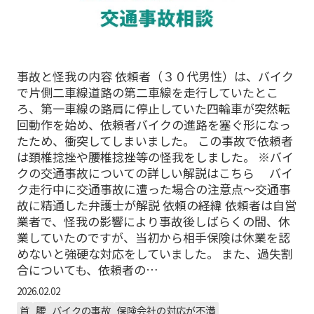
事故と怪我の内容 依頼者（３０代男性）は、バイク
で片側二車線道路の第二車線を走行していたとこ
ろ、第一車線の路肩に停止していた四輪車が突然転
回動作を始め、依頼者バイクの進路を塞ぐ形になっ
たため、衝突してしまいました。 この事故で依頼者
は頚椎捻挫や腰椎捻挫等の怪我をしました。 ※バイ
クの交通事故についての詳しい解説はこちら バイ
ク走行中に交通事故に遭った場合の注意点～交通事
故に精通した弁護士が解説 依頼の経緯 依頼者は自営
業者で、怪我の影響により事故後しばらくの間、休
業していたのですが、当初から相手保険は休業を認
めないと強硬な対応をしていました。 また、過失割
合についても、依頼者の…
2026.02.02
首
腰
バイクの事故
保険会社の対応が不満